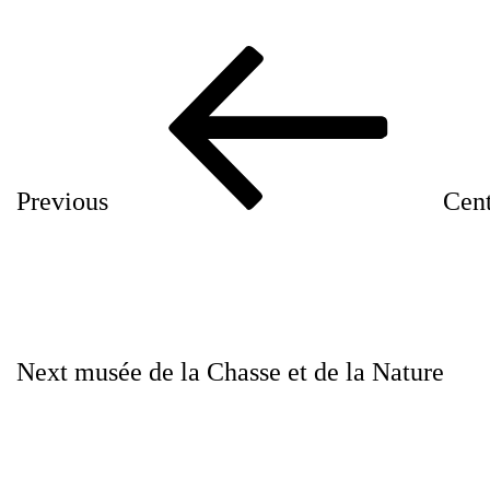
Post
Previous
navigation
Post
Previous
Cent
Next
Post
Next
musée de la Chasse et de la Nature